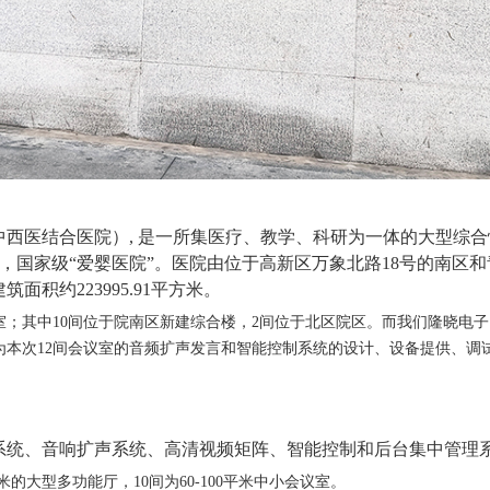
中西医结合医院）
,
是一所集医疗、教学、科研为一体的大型综合
”，国家级“爱婴医院”。医院由位于高新区万象北路
18
号的南区和
建筑面积约
223995.91
平方米。
室；其中
10
间位于院南区新建综合楼，
2
间位于北区院区。而我们隆晓电子
为本次
12
间会议室的音频扩声发言和智能控制系统的设计、设备提供、调
系统、音响扩声系统、高清视频矩阵、智能控制和后台集中管理
米的大型多功能厅，
10
间为
60-100
平米中小会议室。