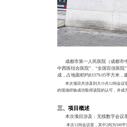
成都市第一人民医院（成都市
中西医结合医院”、“全国百佳医院
成，占地面积约
83379.05
平方米，
本次项目共涉及到大小共
12
间会议
的现场经验成功取得该院的认可，并成
三、项目概述
本次项目涉及：无线数字会议
本次
12
间会议室，其中
2
间为
500
平