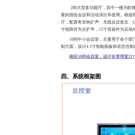
2
间大型多功能厅，其中一楼为阶
要的报告会议和活动演出等使用。根据
厅，配置有音响扩声、无线会议发言、
寸线阵作为主扩声，
12
寸音箱作为后场
10
间中小会议室，主要用于各个部
制方面，设计
4.3
寸智能面板和语言控制
南区
10
间会议室，设计在管理室
21
四、
系统框架图