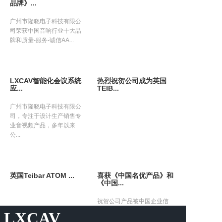
品牌》...
广州市隆晓电子科技有限公
司荣获中国音响行业十大品
牌和质量-服务-诚信AA...
LXCAV智能化会议系统
热烈祝贺公司成为英国
应...
TEIB...
广州市隆晓电子科技有限公
司，专注于设计生产销售专
业音视频产品，多年以来
公...
英国Teibar ATOM ...
喜获《中国名优产品》和
《中国...
祝贺公司产品被中国企业信
用评估中心和中国质量认证
LXCAV
监督管理中心评为中国名