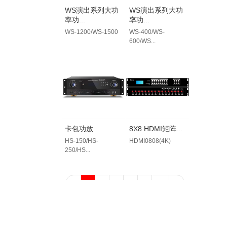
WS演出系列大功
WS演出系列大功
率功...
率功...
WS-1200/WS-1500
WS-400/WS-
600/WS...
卡包功放
8X8 HDMI矩阵...
HS-150/HS-
HDMI0808(4K)
250/HS...
<
1
2
3
4
5
···
>
LXCAV
我公司是一家专业从事数字会议系统、音响扩声系统、中央控制系