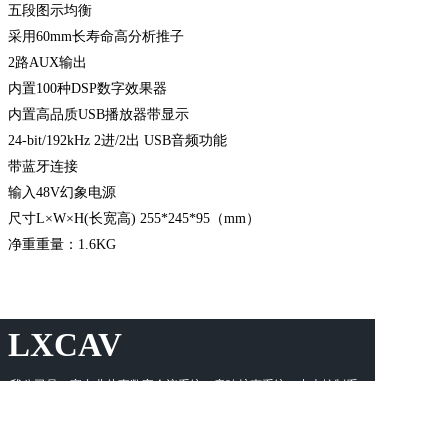
五段图示均衡
采用60mm长寿命高分析推子
2
路AUX输出
内置100种DSP数字效果器
内置高品质USB播放器带显示
24-bit/192kHz 2
进/2出 USB音频功能
带蓝牙连接
输入48V幻象电源
尺寸L×W×H(长宽高) 255*245*95（mm）
净重重量：1.6KG
LXCAV
我公司是一家专业从事数字会议系统、音响扩声系统、中央控制系
统等AV系统集成的高科技企业。隆晓电子科技面向中国的专业AV
市场，以专业的技术及优质的增值服务，为客户提供完善的多媒体