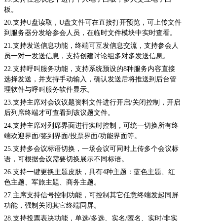
板。
20.
支持U盘读取，U盘文件可在直接打开预览，可上传文件
到服务器分发给参会人员，在临时文件模块中实时查看。
21.
支持发送信息功能，终端可互发信息交流，支持参会人
员一对一发送信息，支持创建讨论组多对多发送信息。
22.
支持呼叫服务功能，支持系统预设的8种服务内容直接
选择发送，并支持手动输入，确认发送后将推送到后台管
理软件与呼叫服务软件显示。
23.
支持主席对会议议题资料文件进行开启/关闭控制，开启
后列席终端才可查看到该议题文件。
24.
支持主席对列席界面进行实时控制，可统一切换所有终
端欢迎界面/签到界面/投票界面/功能界面等。
25.
支持多会议标语切换，一场会议可同时上传多个会议标
语，可根据会议需要切换展示不同标语。
26.
支持一键更换主题皮肤，具有4种主题：蓝色主题、红
色主题、军旅主题、商务主题。
27.
主席支持信号控制功能，可控制其它任意终端发起同屏
功能，强制关闭其它终端同屏。
28.
支持投票表决功能，单选/多选、实名/匿名、实时/非实