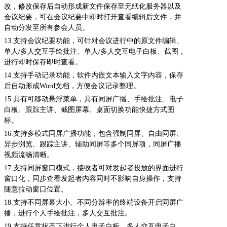
改，修改保存后自动形成新文件保存至无纸化服务器以及
会议纪要，可在会议纪要中即时打开查看编辑后文件，并
自动分发至所有参会人员。
13.
支持会议纪要功能，可针对会议进行中的原文件编辑、
单人/多人交互手绘批注、单人/多人交互电子白板、截图，
进行即时保存即时查看。
14.
支持手动记录功能，软件内嵌文本输入文字内容，保存
后自动形成Word文档，方便会议记录整理。
15.
具有可移动悬浮菜单，具有同屏广播、手绘批注、电子
白板、跟踪主讲、截图屏幕、桌面切换功能快捷方式图
标。
16.
支持多模式同屏广播功能，包含强制同屏、自由同屏、
异步浏览、跟踪主讲、辅助同屏等多个同屏项，同屏广播
视频流畅清晰。
17.
支持同屏窗口模式，接收者可对发起者投放的界面进行
窗口化，同步查看发起者内容同时不影响自身操作，支持
随意拉动窗口位置。
18.
支持不同屏幕大小、不同分辨率的终端设备开启同屏广
播，进行个人手绘批注，多人交互批注。
19.
支持任意状态下进行个人电子白板，多人交互电子白