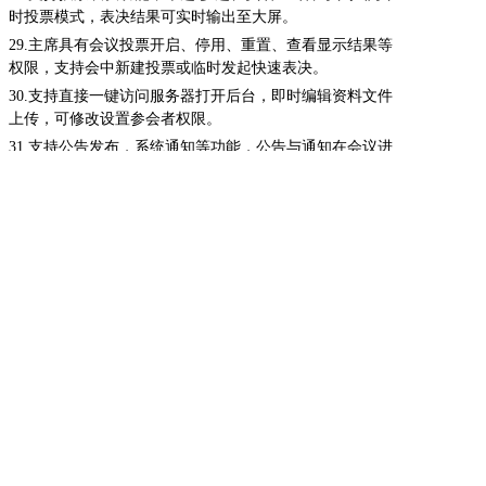
时投票模式，表决结果可实时输出至大屏。
29.
主席具有会议投票开启、停用、重置、查看显示结果等
权限，支持会中新建投票或临时发起快速表决。
30.
支持直接一键访问服务器打开后台，即时编辑资料文件
上传，可修改设置参会者权限。
31.
支持公告发布，系统通知等功能，公告与通知在会议进
行中以滚动字幕方式提示。
32.
支持无纸化会议客户端软件界面与电脑/平板界面进行任
意切换。
33.
软件可适配Windows/Android/HarmonyOS系统终端设
备，支持不同型号与不同系统的终端设备同时进行无纸化
会议。
LXCAV
我公司是一家专业从事数字会议系统、音响扩声系统、中央控制系