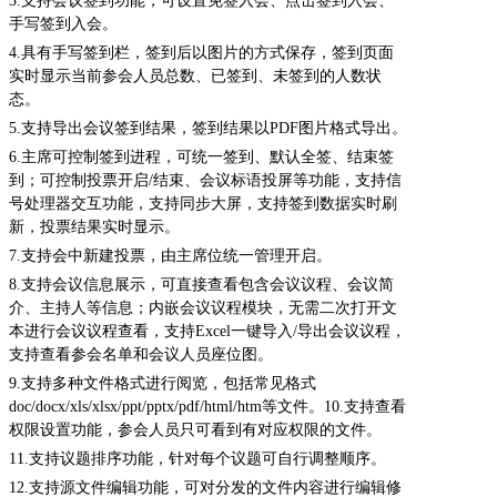
3.
支持会议签到功能，可设置免签入会、点击签到入会、
手写签到入会。
4.
具有手写签到栏，签到后以图片的方式保存，签到页面
实时显示当前参会人员总数、已签到、未签到的人数状
态。
5.
支持导出会议签到结果，签到结果以PDF图片格式导出。
6.
主席可控制签到进程，可统一签到、默认全签、结束签
到；可控制投票开启/结束、会议标语投屏等功能，支持信
号处理器交互功能，支持同步大屏，支持签到数据实时刷
新，投票结果实时显示。
7.
支持会中新建投票，由主席位统一管理开启。
8.
支持会议信息展示，可直接查看包含会议议程、会议简
介、主持人等信息；内嵌会议议程模块，无需二次打开文
本进行会议议程查看，支持Excel一键导入/导出会议议程，
支持查看参会名单和会议人员座位图。
9.
支持多种文件格式进行阅览，包括常见格式
doc/docx/xls/xlsx/ppt/pptx/pdf/html/htm等文件。10.支持查看
权限设置功能，参会人员只可看到有对应权限的文件。
11.
支持议题排序功能，针对每个议题可自行调整顺序。
12.
支持源文件编辑功能，可对分发的文件内容进行编辑修