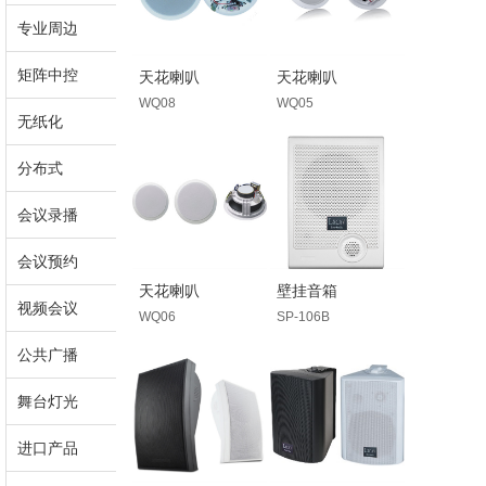
专业周边
矩阵中控
天花喇叭
天花喇叭
WQ08
WQ05
无纸化
分布式
会议录播
会议预约
天花喇叭
壁挂音箱
视频会议
WQ06
SP-106B
公共广播
舞台灯光
进口产品